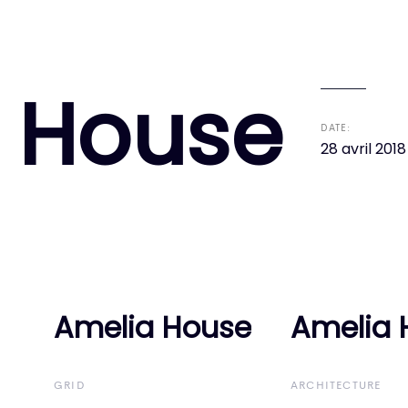
 House
DATE:
28 avril 2018
Amelia House
Amelia House
Amelia 
Amelia 
GRID
ARCHITECTURE