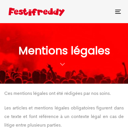
Skip
Skip
links
to
Tog
primary
nav
navigation
Skip
Mentions légales
to
content
Ces mentions légales ont été rédigées par nos soins.
Les articles et mentions légales obligatoires figurent dans
ce texte et font référence à un contexte légal en cas de
litige entre plusieurs parties.