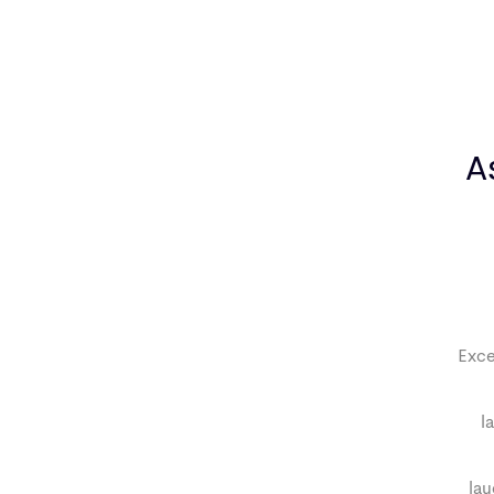
A
Exce
l
lau