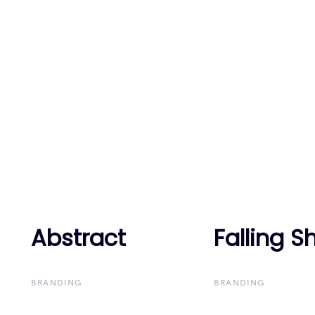
Abstract
Abstract
Falling 
Falling 
BRANDING
BRANDING