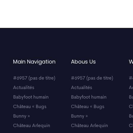
Main Navigation
Abous Us
W
#6957 (pas de titre)
#6957 (pas de titre)
#
Actualités
Actualités
A
Babyfoot humain
Babyfoot humain
B
Château « Bugs
Château « Bugs
C
Bunny »
Bunny »
B
Château Arlequin
Château Arlequin
C