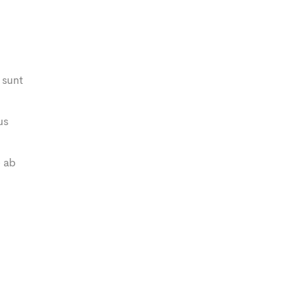
 sunt
us
e ab