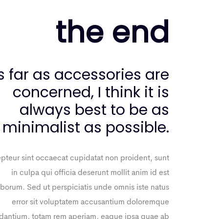
the end
s far as accessories are
concerned, I think it is
always best to be as
minimalist as possible.
pteur sint occaecat cupidatat non proident, sunt
in culpa qui officia deserunt mollit anim id est
aborum. Sed ut perspiciatis unde omnis iste natus
error sit voluptatem accusantium doloremque
dantium, totam rem aperiam, eaque ipsa quae ab