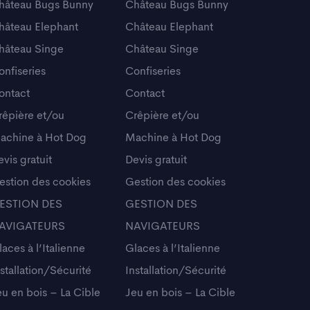
hâteau Bugs Bunny
Château Bugs Bunny
hâteau Elephant
Château Elephant
hâteau Singe
Château Singe
onfiseries
Confiseries
ontact
Contact
rêpière et/ou
Crêpière et/ou
achine à Hot Dog
Machine à Hot Dog
vis gratuit
Devis gratuit
estion des cookies
Gestion des cookies
ESTION DES
GESTION DES
AVIGATEURS
NAVIGATEURS
aces à l’Italienne
Glaces à l’Italienne
stallation/Sécurité
Installation/Sécurité
eu en bois – La Cible
Jeu en bois – La Cible