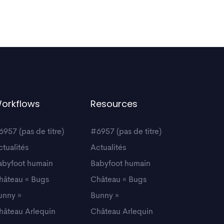
orkflows
Resources
6957 (pas de titre)
#6957 (pas de titre)
ctualités
Actualités
abyfoot humain
Babyfoot humain
hâteau « Bugs
Château « Bugs
unny »
Bunny »
hâteau Arlequin
Château Arlequin