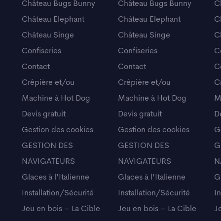
Château Bugs Bunny
Château Bugs Bunny
C
Château Elephant
Château Elephant
C
Château Singe
Château Singe
C
Confiseries
Confiseries
C
Contact
Contact
C
Crêpière et/ou
Crêpière et/ou
C
Machine à Hot Dog
Machine à Hot Dog
M
Devis gratuit
Devis gratuit
De
Gestion des cookies
Gestion des cookies
G
GESTION DES
GESTION DES
G
NAVIGATEURS
NAVIGATEURS
N
Glaces à l’Italienne
Glaces à l’Italienne
Gl
Installation/Sécurité
Installation/Sécurité
In
Jeu en bois – La Cible
Jeu en bois – La Cible
J