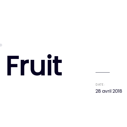
3D
 Fruit
DATE:
28 avril 2018